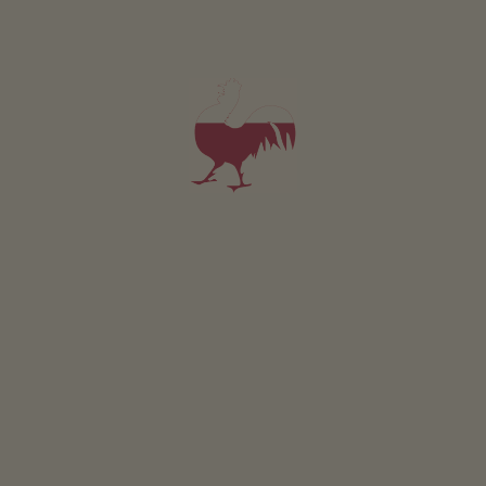
Appartamento Nordberg
2-5 persone (4 letti fissi)
128m²
da 460€
per 2 adulti incl. colazione
Animali domestici non sono ammessi in questo app.
DETTAGLI E DISPONIBILITÀ