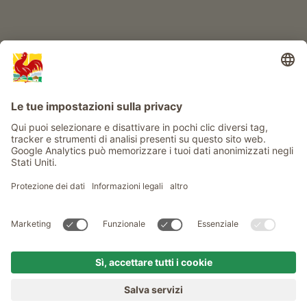
Info
Service
Privacy
Newsletter
© Gallo Rosso - Il sigillo di qualità dei masi dell’Alto Adige . Il
portale ufficiale per l'Agriturismo in Alto Adige
produced by
MENU
MASI
VOGLIA DI MASO