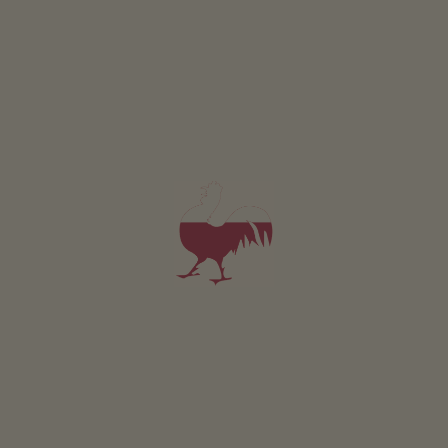
Monolocale Regebogen
2 persone (2 letti fissi)
35m²
da 70€
per 2 adulti
Animali domestici non sono ammessi in questo app.
DETTAGLI E DISPONIBILITÀ
RICHIESTA
Valido per tutti i nostri alloggi
Area esterna
area prendisole