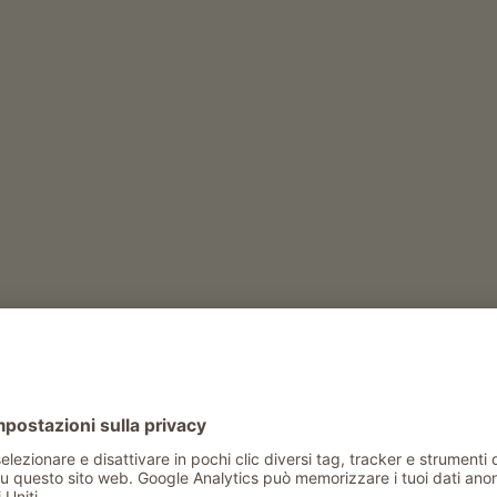
sp
Golden Delicious
Red Delicious
Royal Gala
)
Tempo libero e attività in inverno