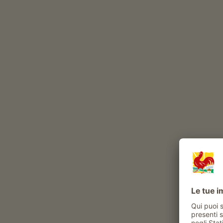
La vita contadina
Il Schattmair Hof è un maso con Frutticoltura
coltivazione delle mele (
altre varietà
Cosmic Cri
Durante l’anno, nel nostro maso vivono
volatili
gatto
conigli
Altri animali al maso: Porcellini d’India
Esperienze e attività proposte al maso
Attività contadina