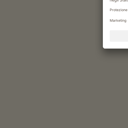
visita guidata al maso
tour guidati in frutteti e vigneti
Benessere e salute
idromassaggio
Momenti di piacere al Scha