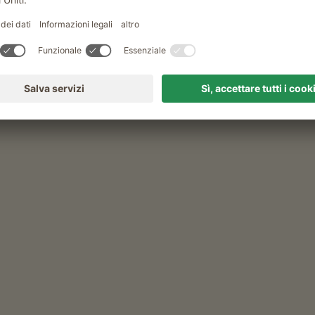
escursioni invernali guidate
Tempo libero e attività in estate
escursioni guidate
ttmair Hof