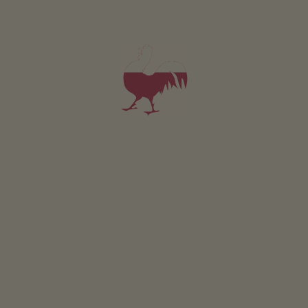
Appartamento Morgensonne
2-3 persone (2 letti fissi)
35m²
da 90€
per 2 adulti incl. colazione
Animali domestici sono ammessi in questo app.
DETTAGLI E DISPONIBILITÀ
RICHIESTA