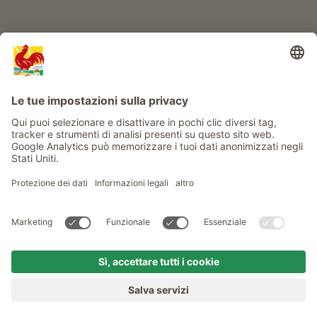
Service
Privacy
Newsletter
© Gallo Rosso - Il sigillo di qualità dei masi dell’Alto Adige . Il
portale ufficiale per l'Agriturismo in Alto Adige
produced by
MENU
MASI
VOGLIA DI MASO