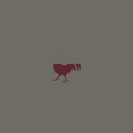
Appartamento Nussbaum
4-8 persone (6 letti fissi)
150m²
da 220€
per 4 adulti incl. colazione
Animali domestici non sono ammessi in questo app.
DETTAGLI E DISPONIBILITÀ
RICHIESTA
Valido per tutti i nostri alloggi
Area esterna
area prendisole
giardino di erbe aromatiche
l’orto del maso
camino