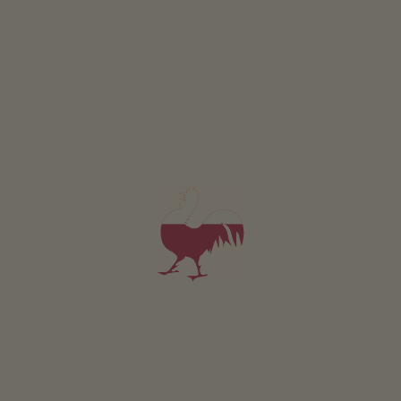
Appartamento 4
4-6 persone (4 letti fissi)
65m²
da 90€
per 4 adulti
Animali domestici sono ammessi in questo app.
DETTAGLI E DISPONIBILITÀ