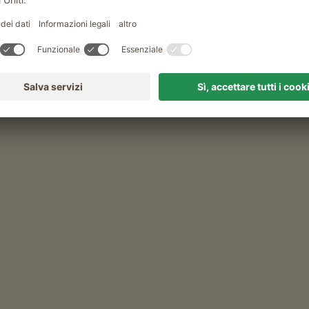
Altri servizi
Wi-Fi nelle aree esterne
Altro
AquaForum Laces (entrata gratuita)
Appartamento 2