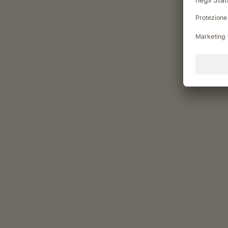
Alloggi & prezzi
Valido per tutti i nostri alloggi
Area esterna
area prendisole
terrazza
possibilità di grigliate
portico / pergolato
area giochi per bambini
basket
Sostenibilità
energia ricavata dal legno: legna