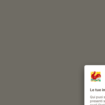
volatili
Momenti di piacere al Neu
Prodotti del maso
confetture di frutta
frutta fresca di stagione