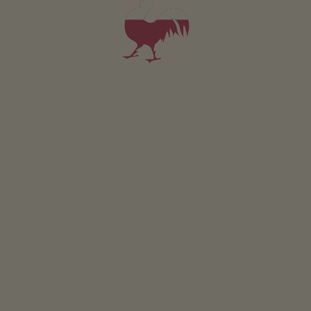
Area esterna
area prendisole
giardino di erbe aromatiche
possibilità di grigliate
area giochi per bambini
trampolino
Sostenibilità
energia ricavata dal legno: pellet
energia ricavata dal legno: impianto solare termico
Area comune interna
deposito sci
ripostiglio
Altri servizi
struttura senza barriere
servizio pane fresco
parcheggio coperto
Servizio navetta dalla stazione ferroviaria e degli autobus