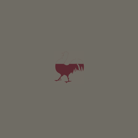
Appartamento Bellavista 5
2-3 persone (2 letti fissi)
35m²
da 148€
per 2 adulti incl. colazione
Animali domestici non sono ammessi in questo app.
DETTAGLI E DISPONIBILITÀ