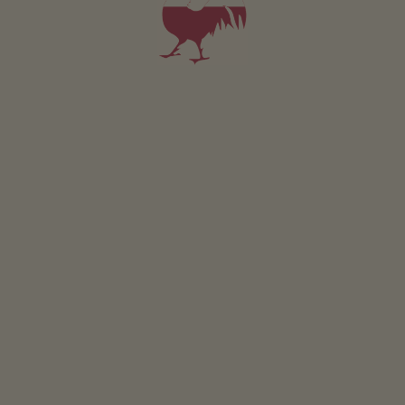
RICHIESTA
PRENOTA
Appartamento Riesling
6-9 persone (6 letti fissi)
110m²
da 220€
per 6 adulti incl. colazione
Animali domestici sono ammessi in questo app.