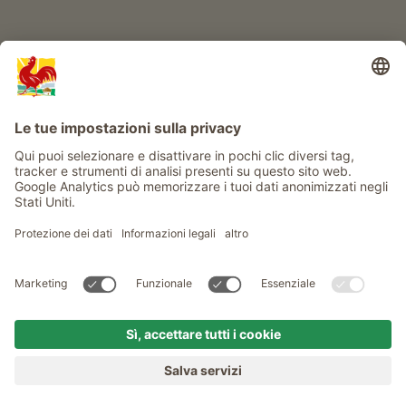
Service
Privacy
Newsletter
© Gallo Rosso - Il sigillo di qualità dei masi dell’Alto Adige . Il
portale ufficiale per l'Agriturismo in Alto Adige
produced by
MENU
MASI
VOGLIA DI MASO