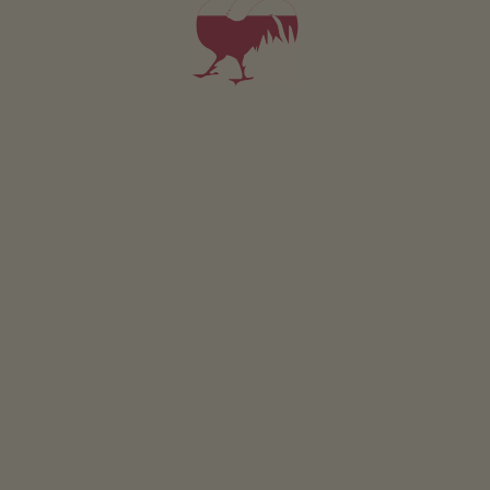
Camera Penegal
2-4 persone (2 letti fissi)
34m²
da 110€
per 2 adulti incl. colazione
Animali domestici non sono ammessi in questa camera.
DETTAGLI E DISPONIBILITÀ
RICHIESTA