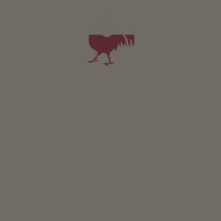
Camera Lärche
2 persone (2 letti fissi)
18m²
possono essere prenotate anche come camere aggiuntive per gli
appartamenti vacanza.
da 100€
per 2 adulti incl. colazione
Animali domestici non sono ammessi in questa camera.
DETTAGLI E DISPONIBILITÀ