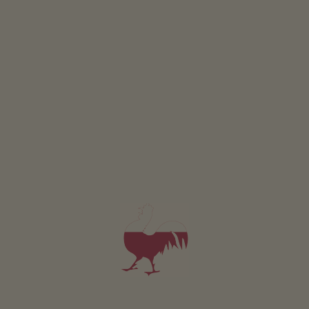
Appartamento Villanders
2-3 persone (3 letti fissi)
45m²
da 75€
per 2 adulti incl. colazione
Animali domestici sono ammessi in questo app.
DETTAGLI E DISPONIBILITÀ
RICHIESTA