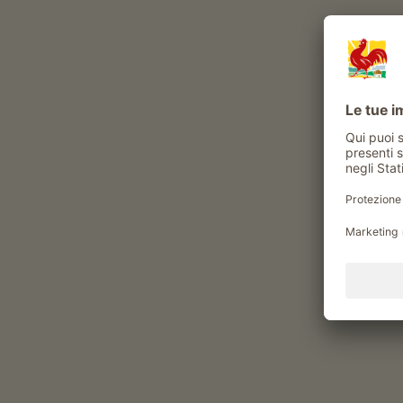
CONCORSO
EVENT
Partecipare & vincere
A col