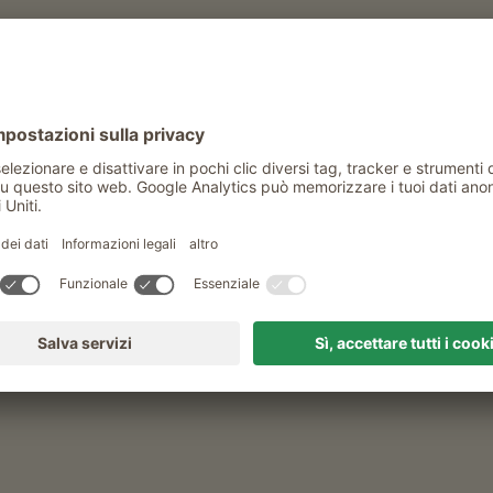
I
ONLINESHOP
po d’occhio
Prodotti di qualità