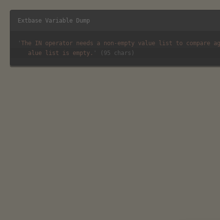
Extbase Variable Dump
Alto Adige
Agriturismo
Voglia
'
The IN operator needs a non-empty value list to compare a
alue list is empty.
' (95 chars)
Gallo Rosso