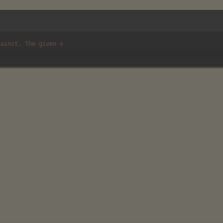
IL MONDO DEL GALLO ROSSO
 di maso
Scuola di cucina
Prodotti di qualità
Osteri
gainst. The given v
MOSTRA DI PIÙ