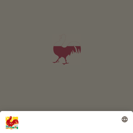
A colpo d’occhio
ONLINESHOP
Prodotti di qualità
IL MONDO DEI BIMBI
Avventura al maso
Info
Service
Privacy