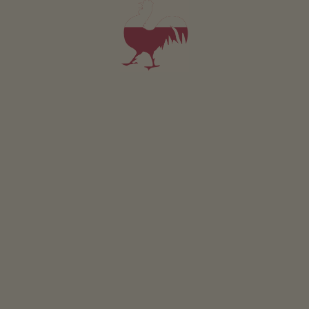
Con l’autobus:
Fermata: Monguelfo, stazione ferroviaria
Linea 441
Con il Citybus:
Fermata: Monguelfo, stazione ferroviaria
Linea 438
Con la macchina:
Destinazione: Monguelfo
Orari del bus e del treno: www.altoadigemobilita.info
Linea 441 o Citybus 438
Linea ferroviaria 400