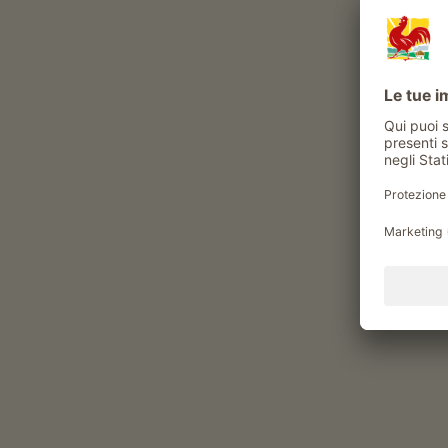
L'ufficio turistico di Corvara si trova nel 
turistico sono a tua disposizione per doma
Badia.
Segui la strada statale 244 della Val Badi