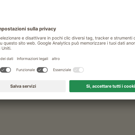
centro del paese. I collaboratori dell'ufficio
nde, consigli e notizie su Corvara e l'Alta
a fino a Corvara.