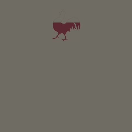
L'ultima scoperta sul Monte Cavallo a Vipiteno in Alto
Adige.
CONCORSO
Partecipare & vincere
EVENTI
A colpo d’occhio
ONLINESHOP
Prodotti di qualità