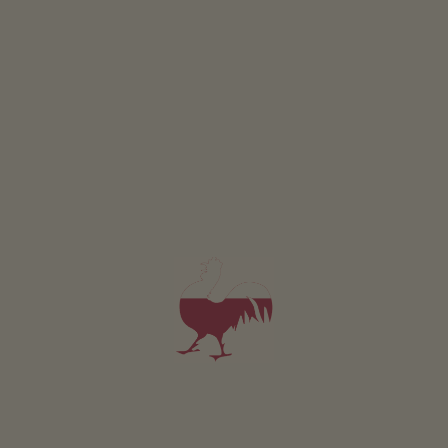
CONCORSO
Partecipare & vincere
EVENTI
A colpo d’occhio
ONLINESHOP
Prodotti di qualità