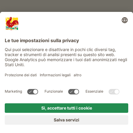
Service
Privacy
Newsletter
© Gallo Rosso - Il sigillo di qualità dei masi dell’Alto Adige . Il
portale ufficiale per l'Agriturismo in Alto Adige
produced by
MENU
MASI
VOGLIA DI MASO