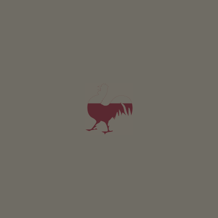
GIO
VEN
SAB
DOM
15:00 - 18:30
LUN
MAR
MER
GIO
VEN
SAB
DOM
Dimostrate voglia di vivere con le nostre tute da sci
tecniche e alla moda, abbigliamento sportivo giovane e
moderno e outfit da sera raffinati! Fatevi affascinare
dalle nuove collezioni. Acquistate uno sci di altissima
qualità a prezzo giusto.
Il nostro campione olimpionico Roland Thöni (medaglia
di bronzo in slalom 1972 a Sapporo) vi consiglierà con
piacere.