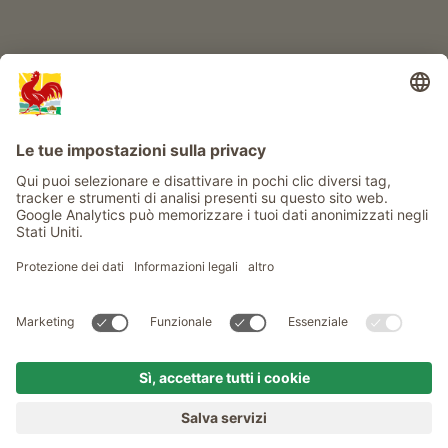
Service
Privacy
Newsletter
© Gallo Rosso - Il sigillo di qualità dei masi dell’Alto Adige . Il
portale ufficiale per l'Agriturismo in Alto Adige
produced by
MENU
MASI
VOGLIA DI MASO