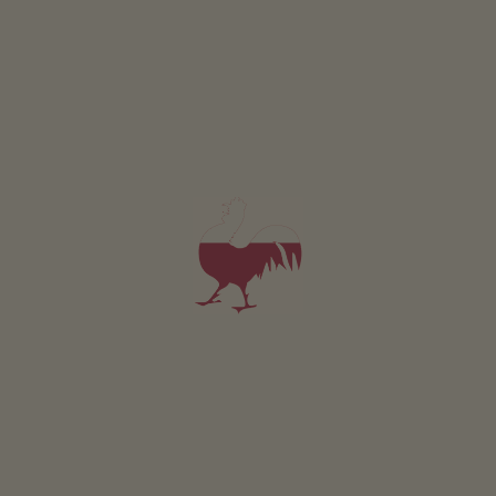
14:00 - 19:00
LUN
MAR
MER
GIO
VEN
SAB
DOM
15:00 - 19:00
LUN
MAR
MER
GIO
VEN
SAB
DOM
Il nostro pensiero è indirizzato al futuro, con una
Scuola Sci moderna e all'avanguardia, senza
dimenticare le nostre radici e tradizioni.
Per Voi un gruppo di maestre e maestri giovani e
qualificati, che cercheranno di farVi apprendere tutti i
segreti e le gioie di questo sport fantastico.
"QUALITY INSTEAD OF QUANTITY" - lezioni di gruppo con
max. 8 bambini!