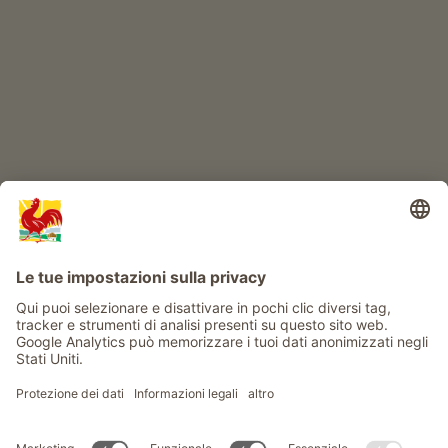
Avventura al maso
Info
Service
Privacy
Newsletter
© Gallo Rosso - Il sigillo di qualità dei masi dell’Alto Adige . Il