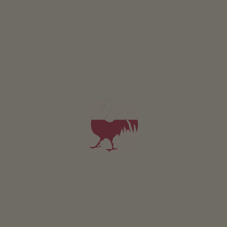
GIO
VEN
SAB
DOM
Il Rudere di Maultasch (Neuhaus) risale probabilmente
agli inizi del 13° secolo, costruito come un doppio
castello. Al giorni d’oggi sono rimasti solo muri in rovina.
Questi sono stati accuratamente restaurati in modo che
si possa immaginare ancora la vita del castello durante
una visita.
Der Ort Terlan kann mit den öffentlichen
Verkehrsmitteln (Bus und Bahn) erreicht werden. Von
den Haltestellen im Zentrum von Terlan ist die Burg in
30 Minuten erreichbar.