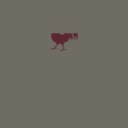
Slittare in piena natura senza pericoli. La pista parte
vicino alla malga Schmieder e offre un bellissimo
panorama.
Parcheggio Malga Schmieder
CONCORSO
Partecipare & vincere
EVENTI
A colpo d’occhio