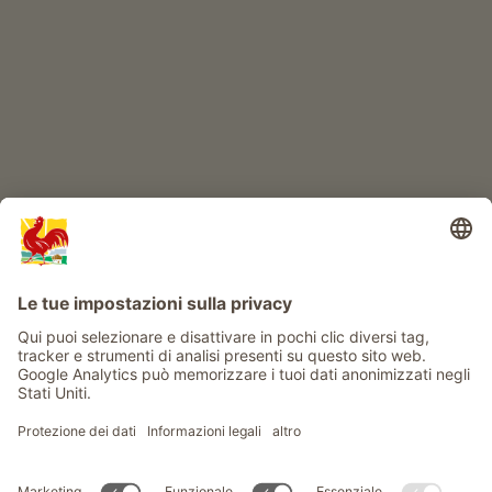
Avventura al maso
Info
Service
Privacy
Newsletter
© Gallo Rosso - Il sigillo di qualità dei masi dell’Alto Adige . Il