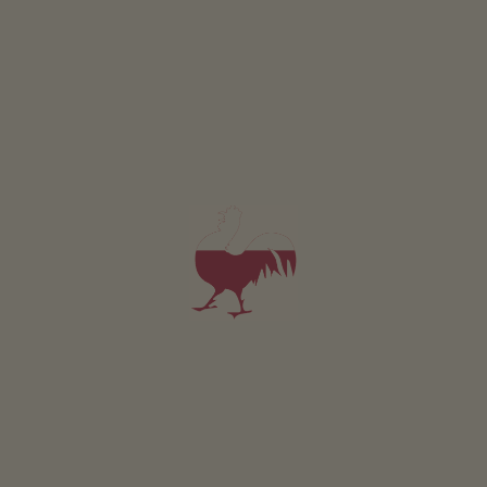
GIO
VEN
SAB
DOM
Qui il suo bambini non trovera´solo vari attrezzi per
giocare, ma anche bambini dell`asilo che aspettano a
nuovi amici per giocare
Nel centro del paese di Meltina
Il parco giochi si trova direttamente nel centro di
Meltina, vicino alla scuola media e elementare del
villaggio.
Linea 204: Bolzano-Terlano-Meltina-Verano-Avelengo