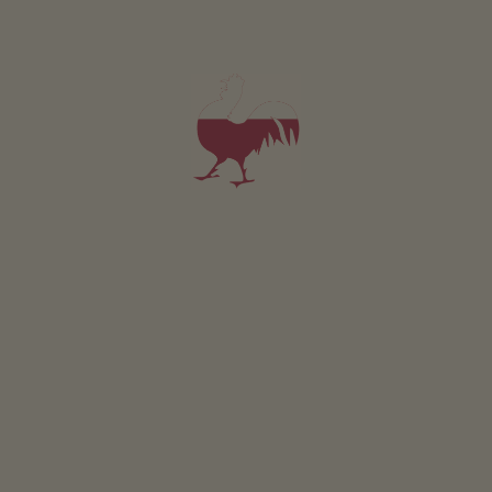
LUG
AGO
SET
OTT
NOV
DIC
Parco giochi per bambini con attrezzature e scivoli,
u
tilizzare
a proprio rischio
.
CONCORSO
Partecipare & vincere
EVENTI
A colpo d’occhio
ONLINESHOP