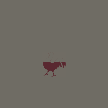
ATTENZIONE: downhiller non ammessi!
Lunghezza in km:
6,9
Dislivelli:
salita 6 m – discesa 693 m
Tipo di percorso:
sentiero carrabile, ghiaia, non troppo
ripido, nessuna protezione, steccati
Livello tecnico:
S0/S1, prevalentemente facile
ATTENZIONE! Mohlboch-Trail: è una tappa della Family-
Tour!
Il tagliere della ciclista: https://bit.ly/2uILTsf
Dal "Mohlboch" accesso al trail, proseguire a sinistra
sulla strada fino al ristorante Brünnl, poi discesa lungo
la strada fino a Quadrato-Tel.