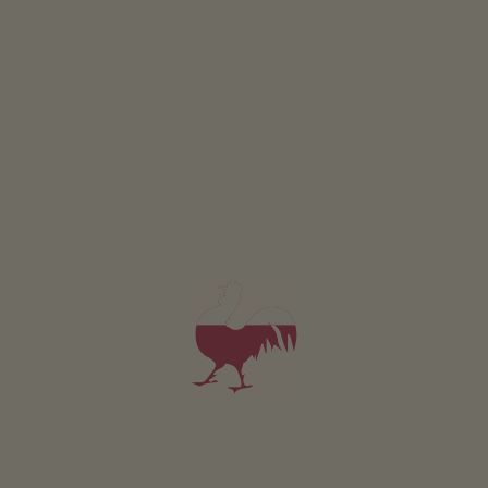
CONCORSO
Partecipare & vincere
EVENTI
A colpo d’occhio
ONLINESHOP
Prodotti di qualità