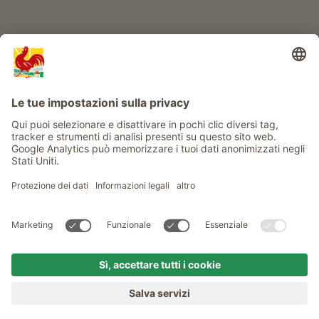
Service
Privacy
Newsletter
© Gallo Rosso - Il sigillo di qualità dei masi dell’Alto Adige . Il
portale ufficiale per l'Agriturismo in Alto Adige
produced by
MENU
MASI
VOGLIA DI MASO