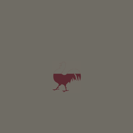
presenti in loco.
Scarponi
Parcheggio gratuito funivia Taser
Da Merano in direzione di Scena e fino alla stazione a
valle della funivia Taser
Linea di autobus 231 da Merano a Scena (fermata:
centro)
Linea di autobus 233 o 234 da Scena alla stazione a
valle della funivia Taser.
Trovi gli orari su
www.suedtirolmobil.info
o tramite la
Schenna App!
Il
punto di partenza
di questo meraviglioso tour