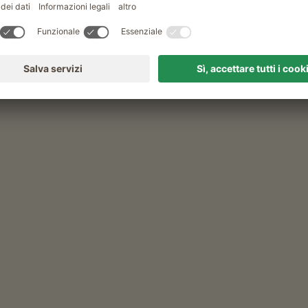
 dietro alla stazione salire lungo il
re davanti al rifugio Genzianella, lì prendere il
fugio Mezzaviafino, poi seguire il segnavia n. 521
navia n. 521) fino a Cima Roen. Meravigliosa
ppo dell’Ortles.
i giugno. {MQ} Variante consigliata: alla malga
io Oltradige (segnavia n. 10) e raggiungere
 23). Consigliato solo per escursionisti con
Tempo supplementare per la variante: 45 minuti.