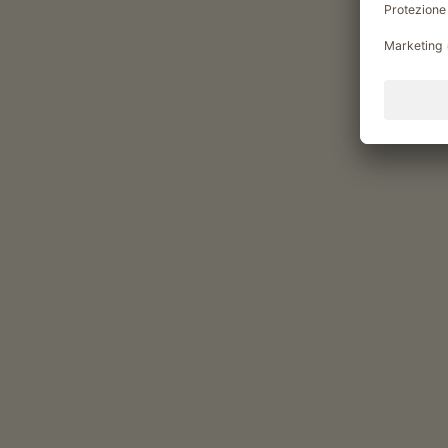
Descrizione del percorso: Immediatamente
sentiero boschivo (segnavia n. 521). Passa
sentiero a sinistra e proseguire fino al ri
fino alla malga Romeno e proseguire (seg
vista panoramica sulle Dolomiti e sul Gru
La vegetazione alpina fiorisce alla fine d
Romeno svoltare a sinistra verso il rifug
Cima Roen attraverso la ferrata (segnavia
passo
sicuro e che non soffrono di vertigini! 