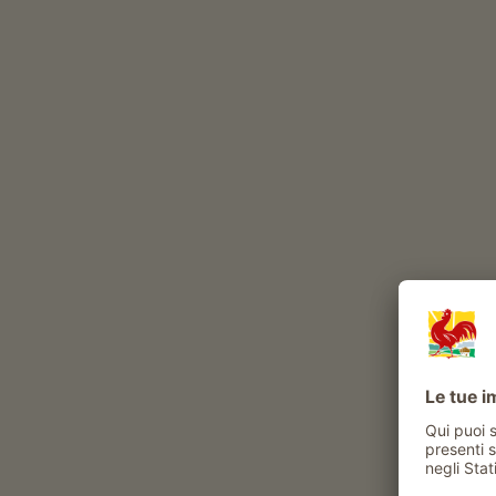
Periodo migliore
GEN
FEB
MAR
APR
MAG
GIU
Bella escursione in montagna priva di di
partenza: stazione a monte della funicola
m. Percorrenza: ca. 3,5 ore. Dislivello ca.
Con la funicolare della Mendola si raggi
partenza al Passo della Mendola. Maggior
https://www.kaltern.com/it/la-funicola