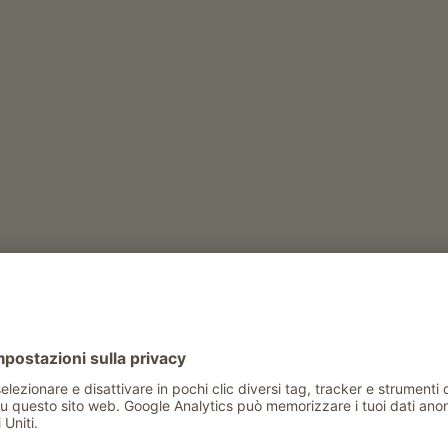
LUG
AGO
SET
OTT
NOV
DIC
fficoltà con alcune pendenze. Punto di
re. Punto di arrivo: Monte Roen, 2116
 750 m.
unge, in modo comodo e semplice, il punto di
i informazioni al sito
re-della-mendola.html