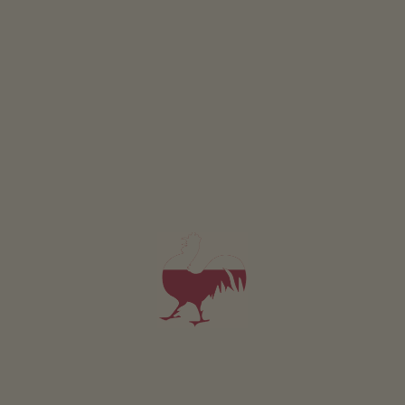
CONCORSO
Partecipare & vincere
EVENTI
A colpo d’occhio
ONLINESHOP
Prodotti di qualità