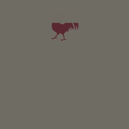
Il ruscello ha la sua fonte presso il Sassolungo e
attraversa Monte Pana, sucessivamente scende la
cascata per sfociare dopo 50 m nel Rio Gardena.
CONCORSO
Partecipare & vincere
EVENTI
A colpo d’occhio
ONLINESHOP
Prodotti di qualità