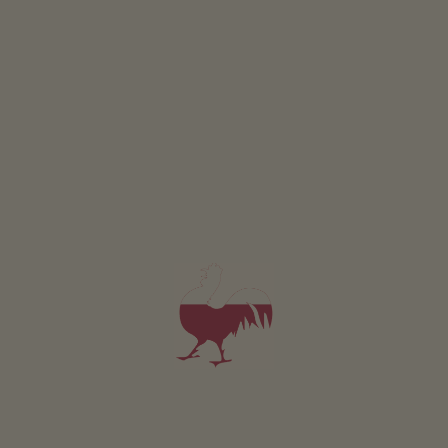
LUG
AGO
SET
OTT
NOV
DIC
Le 5 cappelle del XV secolo costituiscono la piú antica
Via Crucis del Tirolo. Con la Cappella di Lerschach
dedicata a S. Giuseppe si conclude il Monte Calvario. La
cappella fu costruita per commemorare i caduti nella
guerra contro la Repubblica di
Venezia
Cappella di Lerschach
Parcheggi sono disponibili in loco.
Come arrivare a Dobbiaco:
https://www.tre-
cime.info/it/dobbiaco/dobbiaco/contatto-servizi/arrivo-
mobilita.html