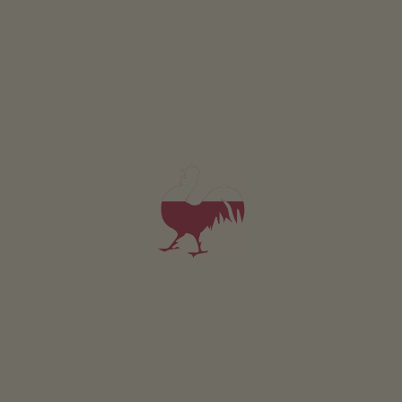
piacevoli, che stimolano genitori e figli a fare delle cose
tutti insieme.
In unmittelbarer Nähe des Spielplatzes befindet sich
auch eine Parkmöglichkeit.
Der Spielplatz befindet sich in der Marktgasse, neben
dem Minigolf, Fußballplatz und Volleyballplatz.
Mit der Buslinie 212 bis zur letzten Haltestelle in der
Josef-Weingartner-Straße, bevor man in die
Brauhausstraße kommt.
Unter folgendem Link "www.sii.bz.it" finden Sie die
aktuellen Fahrzeiten.