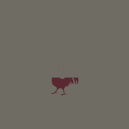
La pista di pattinaggio naturale offre divertimento sul
ghiaccio all'aria aperta per tutti i gusti. Grandi e piccini,
giovani e anziani – qui i pattini fanno brillare il ghiaccio
ogni giorno. Godetevi l'esperienza unica di pattinare
immersi nella natura!
Sostenibile con i mezzi pubblici
Con la corriera (linea 450) a Predoi, fino alla fermata
Municipio
Con la macchina
Brunico - Predoi - 38 km
Casere - Predoi - 3 km
Parcheggio
Predoi, vicino al campo di ghiaccio
Route:
Google Maps