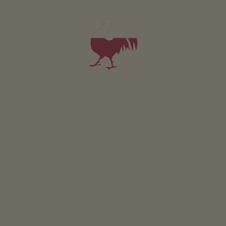
nuove piste per il gioco delle bocce.
Per ulteriori informazioni tel. +39 370 3305387
CONCORSO
Partecipare & vincere
EVENTI
A colpo d’occhio
ONLINESHOP
Prodotti di qualità