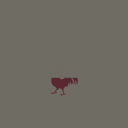
Giocare a tennis su 2 campi in terra rossa con
illuminazione artificiale
Prenotazione e pagamento:
ASV Parcines - Associazione Sportiva
Direttamente con il gestore Ristorante Pizzeria Spotti
+39 344 462 0999
Parcheggio
Centro sportivo - Parcines
Trasporto pubblico
Collegamento bus o Treno da Merano a Rablà.
Da Rablà collegamento bus 268 e bus 266 direzione
funivia Texel fermata Centro sportivo
Ricerca orari: https://www.suedtirolmobil.info/it/