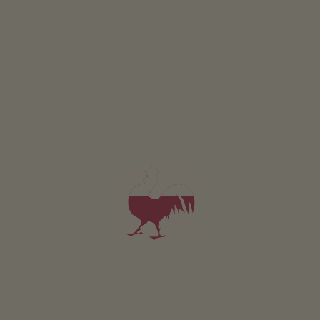
VEN
SAB
DOM
09:30 - 11:00
LUN
MAR
MER
GIO
VEN
SAB
DOM
14:30 - 17:00
LUN
MAR
MER
GIO
VEN
SAB
DOM
18:30 - 20:00
LUN
MAR
MER
GIO
VEN
SAB
DOM
19:00 - 20:00
LUN
MAR
MER
GIO
VEN
SAB
DOM
La biblioteca è ubicata al pian terreno della scuola
elementare. Il servizio è volontario e patrocinato dal
Comune di Postal.