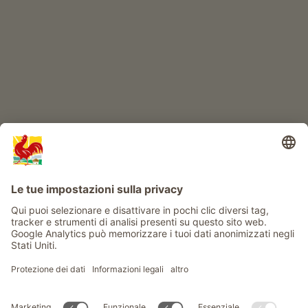
Avventura al maso
Info
Service
Privacy
Newsletter
© Gallo Rosso - Il sigillo di qualità dei masi dell’Alto Adige . Il