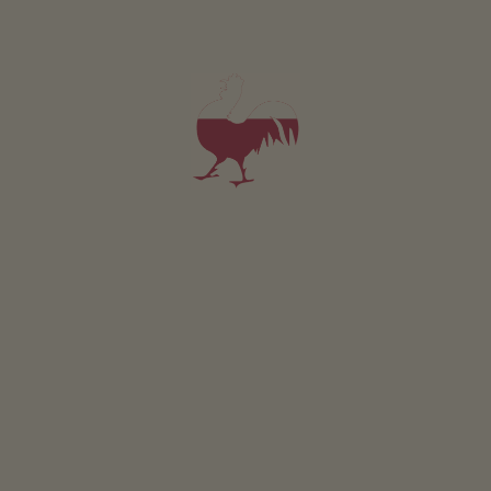
GIO
VEN
SAB
DOM
L'Associazione Turistica Lana e dintorni si trova nel
centro di Lana, l'Info Point 24 ore.
CONCORSO
Partecipare & vincere
EVENTI
A colpo d’occhio
ONLINESHOP