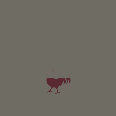
Si raccomanda di rispettare le regole del traffico e
controllare le condizioni meteorologiche prima del tour.
L’equipaggiamento consigliato comprende un kit di
riparazione, acqua a sufficienza, protezione solare e
una bicicletta in condizioni idonee alla circolazione.
Partenza da Piazza Municipio ad Anterivo. Il percorso
sale nel bosco fino al Passo Cisa e alla Corno Bianco
Alm (1710 m). Rientro ad Anterivo con un piacevole
tratto in discesa.
Presso il parcheggio pubblico di Anterivo.