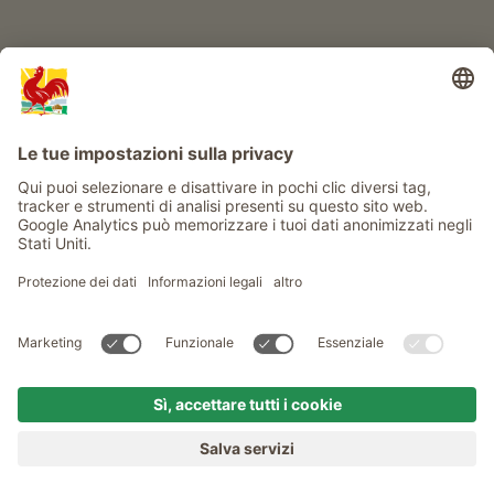
Service
Privacy
Newsletter
© Gallo Rosso - Il sigillo di qualità dei masi dell’Alto Adige . Il
portale ufficiale per l'Agriturismo in Alto Adige
produced by
MENU
MASI
VOGLIA DI MASO