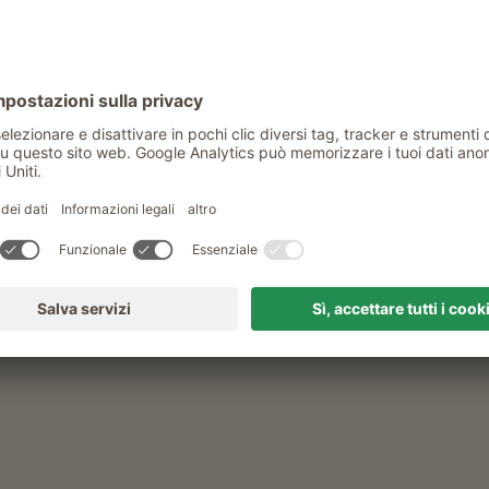
i sci di fondo che desiderano allungare il loro
fiuti sulla pista e non danneggia l’ambiente.
 trova all’ingresso ovest del paese ("Ingresso
. È facilmente raggiungibile con i mezzi