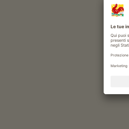
Monguelfo – ideale per gli appassionati d
percorso.
Il fondista educato non abbandona mai ri
Pista da fondo Pustertaler Marathon
Un parcheggio consigliato a Villabassa si
Ovest").
Il punto di partenza si trova a Villabassa