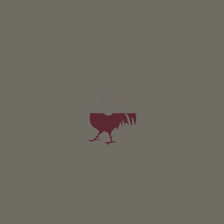
Assortimento:
cuscini, Coperte, Tappeti, I centrini di nonna Emma,
federe, Fatti su misura
5,0
"Molto buono"
(1 recensione)
Artigianato
Opere in lana
ANCORA PIÙ ARTIGIANATO RURALE
Cos'altro c'è?
Nei masi dell'Alto Adige ci sono materie prime dalle
svariate caratteristiche, che i contadini trasformano in
pezzi unici. Guarda tu stesso.