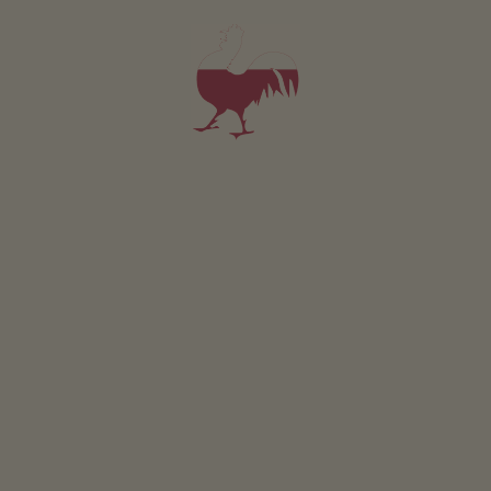
Beim Gruber
Manuela e Siegfried Patscheider
Curon Venosta
(Val Venosta)
Maso con Allevamento di bestiame
colazione
5,0
"Molto buono"
(4 recensioni)
Appartamento da 75€
per notte