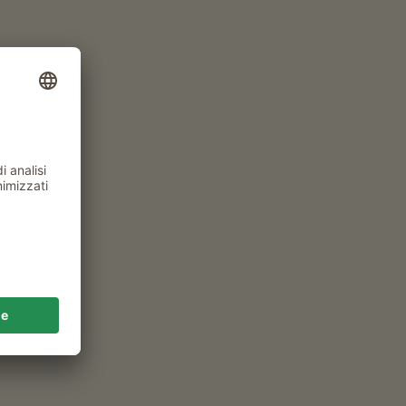
hiusa
Tipo di alloggio e compagni di viaggio
2 adulti
1646
MASI
ALTRI FILTRI