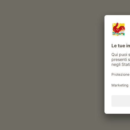
Vaca
Dove vuoi andare?
Tipo di maso
Allevamento di bestiame, viticoltura o
frutticoltura
1646
masi trovati
|
Ordina per