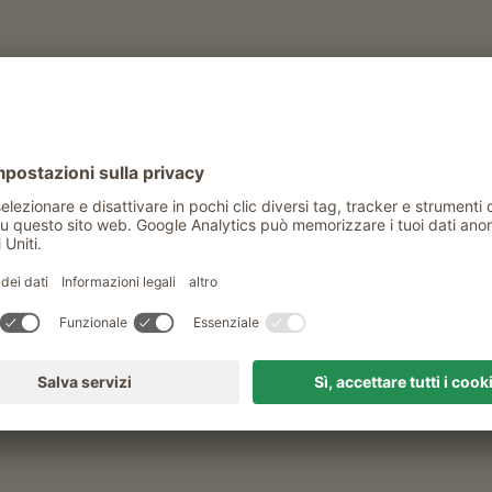
RICERCA AGRITURISMO
nze in agriturismo a C
Quando e per quanto tempo?
qualsiasi
Classificazione
tutte le classificazioni