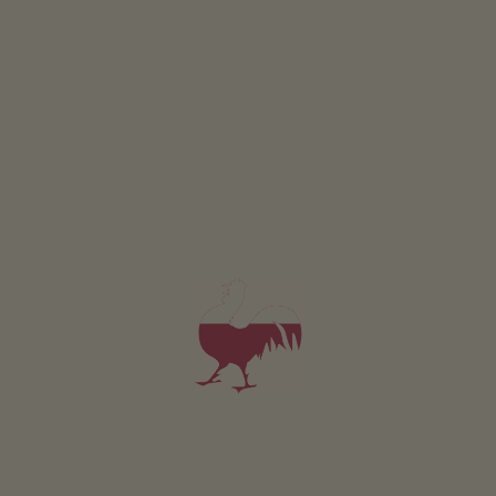
Condividi con gli amici
RICERCA AGRITURISMO
Vacanze in agriturismo a Egna
0
MASI
0
masi trovati
Ordina per